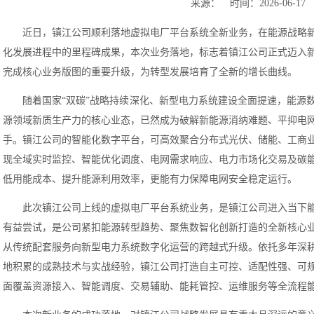
来源： 时间：2026-06-17
近日，镇江公司顺利落地虚拟电厂平台系统全新业务，在能源战略
化发展进程中的里程碑成果，本次业务落地，标志着镇江公司正式迈入
完成核心业务版图的重要升级，为转型发展培育了全新的增长曲线。
随着国家“双碳”战略持续深化、新型电力系统建设全面提速，能源
源领域新质生产力的核心业态，已然成为破解新能源消纳难题、平抑电
手。镇江公司的智能化数字平台，可高效聚合分布式光伏、储能、工商
现全域实时监控、智能优化调度、电网需求响应、电力市场化交易及碳
低用能成本、提升能源利用效率，更能有力保障电网安全稳定运行。
此次镇江公司上线的虚拟电厂平台系统业务，是镇江公司进入当下
有益尝试，是公司紧扣能源转型趋势、聚焦数智化创新打造的全新核心
从传统配套服务向新型电力系统数字化运营的跨越式升级。依托多年深
地积累的成熟技术与实战经验，镇江公司打造自主可控、适配性强、可
面覆盖资源接入、智能调度、交易辅助、能耗管控、运维服务等全流程