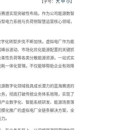
【字号：
大
中
小
】
新赛道实现突破性布局。作为公司能源数智
新型电力系统与负荷侧智慧运营核心领域，
数字化转型步伐不断加快。虚拟电厂作为能
网峰谷波动、市场化优化能源配置的关键抓
业柔性负荷等各类分散能源资源，一站式实
能耗一体化管理。不仅能够帮助企业有效降
能源数字化领域极具成长潜力的蓝海赛道的
业务，彻底打破传统业务体系局限，实现了
耕产业数字化、智能系统研发、能源场景落
规模化推广的虚拟电厂全链条解决方案，全
能力。