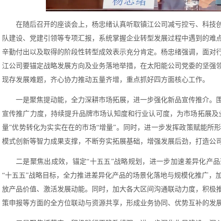
在随后召开的座谈会上，杨忠绪认真听取镇江公司减亏控亏、科技
队建设、党建引领等专项汇报，系统掌握企业转型发展过程中遇到的难
辛勤付出以及取得的阶段性转型成效表示充分肯定。杨忠绪强调，面对
江公司要锚定战略发展方向及业务落地举措，在太阳能公司党委的坚强
现存发展难题，齐心协力推动五量齐增，重点抓好四方面核心工作。
一是聚焦提动能，全力深耕市场拓展，进一步强化新品宣传推介。
宣传推广力度，持续提升品牌市场认知度和行业认可度，为市场拓展及
量”优势转化为实实在在的市场“增量”。同时，进一步发挥政策赋能所
模式创新等智力成果支撑，不断夯实拓展基础，增强发展后劲，打造公
二是聚焦出成效，锚定“十五五”战略规划，进一步加速差异化产
“十五五”战略目标，全力推进差异化产品的场景化落地与规模化推广，
放产品价值、激活发展动能。同时，加大各大区间沟通联动力度，积极
策申报等方面的全方位联动与资源共享，形成业务协同、优势互补的发