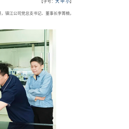
【字号：
大
中
小
】
研，镇江公司党总支书记、董事长李菁楠，