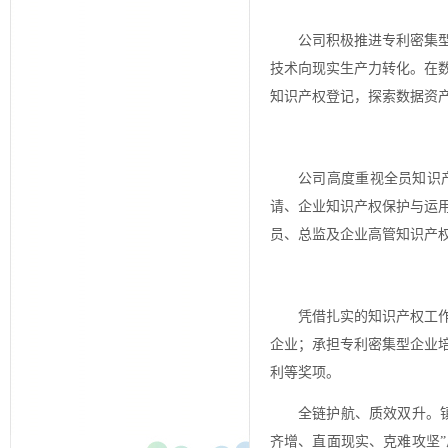
公司积极推进专利密集
技术向现实生产力转化。在
知识产权登记，探索数据资产
公司高度重视全员知识
请、企业知识产权保护与运
员、总监及企业高管知识产
凭借扎实的知识产权工
企业；承担专利密集型企业
利等奖项。
全链护航、质效双升。镇
齐增、直面现实、克难攻坚