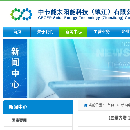
首页
关于我们
新闻中心
主营业务
企业
当前位置：
首页
>
新闻
新闻中心
【五量齐增
国资要闻