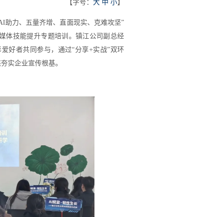
【字号：
大
中
小
】
AI助力、五量齐增、直面现实、克难攻坚”
”全媒体技能提升专题培训。镇江公司副总经
爱好者共同参与，通过“分享+实战”双环
态夯实企业宣传根基。