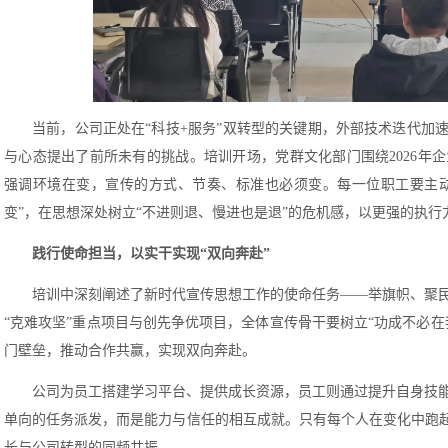
当前，公司正处在“科技+服务”双转型的关键期，外部技术迭代加
与心态提出了前所未有的挑战。培训开场，党群文化部门围绕2026年
强调环境在变，宣传的方式、节奏、标准也必须变。每一位职工要主动
变”，在思想深处树立“不进则退、慢进也是退”的危机感，以更强的执
践行使命担当，以实干实现“双向奔赴”
培训中深刻阐述了新时代宣传思想工作的使命任务——举旗帜、聚
“克难攻坚”重点项目与创先争优项目，全体宣传骨干要树立“功成不必
门壁垒，推动合作共赢，实现双向奔赴。
公司为员工搭建学习平台、提供成长资源，员工则通过提升自身技
单向的任务派发，而是能力与信任的相互成就。只有每个人在变化中跑起
长与公司转型的同频共振。