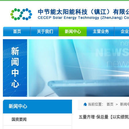
首页
关于我们
新闻中心
主营业务
企业
当前位置：
首页
>
新闻
新闻中心
五量齐增·保总量【以实绩筑
国资要闻