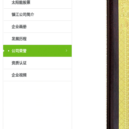
太阳能股票
镇江公司简介
企业画册
发展历程
公司荣誉
资质认证
企业视频