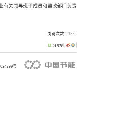
业有关领导班子成员和整改部门负责
浏览次数：
1582
024299号