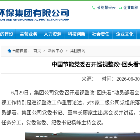
节能慧采云
企业邮箱
的建设
主营业务
人力资源
科技创新
社会责任
企业文化
当前位置：
首页
>
新闻中心
>
集团要闻
中国节能党委召开巡视整改“回头看
来源：
时间：
2026-06-30
6月29日，集团公司党委召开巡视整改“回头看”动员部署
视工作特别是巡视整改工作重要论述，对9家二级公司党组织落
员部署。集团公司党委书记、董事长廖家生出席会议并讲话，
任务分工，党委常委、纪委书记杨峰主持会议。