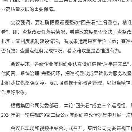
业高质量发展的重要保障。
会议强调，要准确把握巡视整改“回头看”监督重点，精
看”，即：查整改责任落实情况，看整改态度是否坚决；查整
扎实；查制度机制建设情况，看成果运用是否常治长效；查巡
否有效；查重点任务完成情况，看克难攻坚是否推进有力。
会议要求，各级企业党组织要认真做好巡视“后半篇文章”
估问责、系统治理”完整闭环，把巡视整改成果转化为服务攻坚
起好步提供坚强保障。要加强巡视干部教育管理，以担当精神
作良好形象。
根据集团公司党委部署，本轮“回头看”成立三个巡视组，用
2024年第一轮巡视的9家二级公司党组织整改情况集中开展一
会议以现场和视频相结合方式召开。集团公司党委巡视工