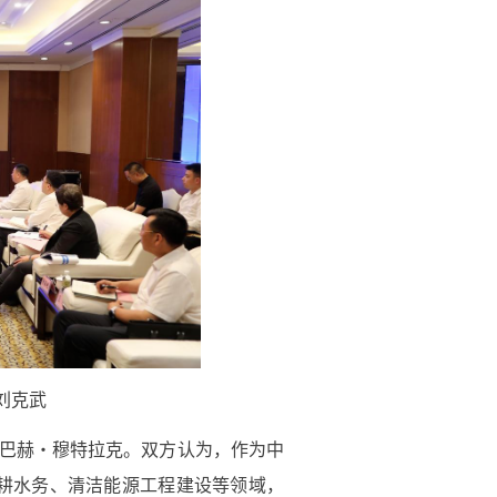
刘克武
萨巴赫・穆特拉克。双方认为，作为中
耕水务、清洁能源工程建设等领域，
理及海水淡化、新能源开发利用、海
落实落地，共同助力中东绿色低碳发