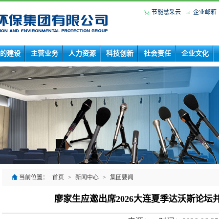
节能慧采云
企业邮箱
的建设
主营业务
人力资源
科技创新
社会责任
企业文化
当前位置：
首页
>
新闻中心
>
集团要闻
廖家生应邀出席2026大连夏季达沃斯论坛
来源：
时间：
2026-06-25
6月23日至25日，2026年夏季达沃斯论坛在辽宁省大连
辞。论坛以“规模化创新”为主题，约1800名全球各界代表出
集团公司党委书记、董事长廖家生应邀出席开幕式及论坛相关