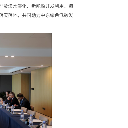
萨巴赫・穆特拉克
兼首席执行官黄文雄。双方认为，作为
动可持续发展，通过组织竞赛等方式
国节能有很大的合作空间。双方期待