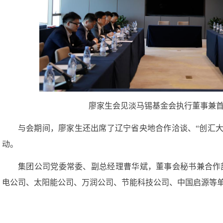
廖家生会见淡马锡基金会执行董事兼
与会期间，廖家生还出席了辽宁省央地合作洽谈、“创汇大
动。
集团公司党委常委、副总经理曹华斌，董事会秘书兼合作
电公司、太阳能公司、万润公司、节能科技公司、中国启源等
友情链接
|
意见征集
|
纪检举报
|
假冒国企投诉
|
事故隐患内部报告
8-2023 All Right Reserved
京ICP备10207363号-1
京公网安备 11010802