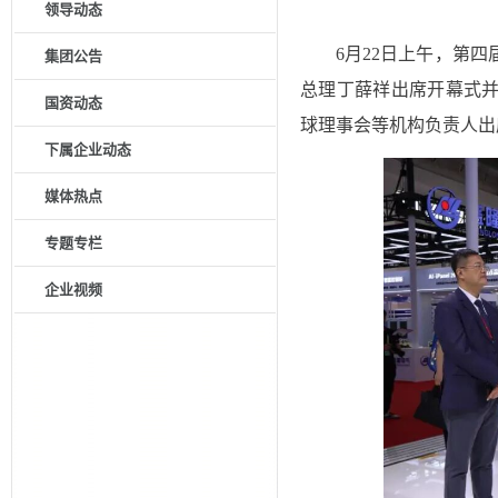
领导动态
6月22日上午，第
集团公告
总理丁薛祥出席开幕式并
国资动态
球理事会等机构负责人出
下属企业动态
媒体热点
专题专栏
企业视频