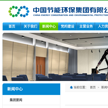
首页
关于我们
新闻中心
党的建设
主营业务
人力资
当前位置：
首页
>
新闻
新闻中心
集团要闻