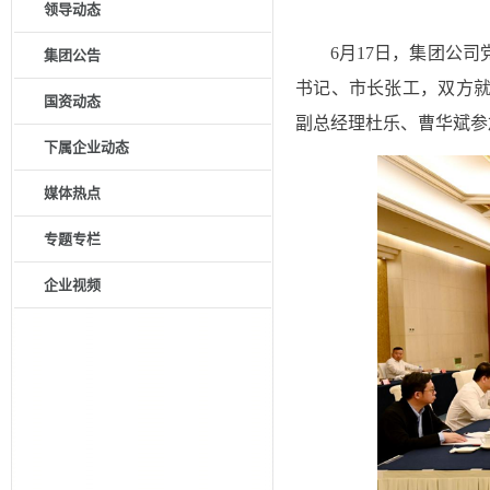
领导动态
6月17日，集团公
集团公告
书记、市长张工，双方
国资动态
副总经理杜乐、曹华斌参
下属企业动态
媒体热点
专题专栏
企业视频