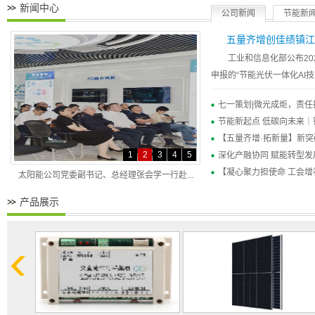
新闻中心
公司新闻
节能新
五量齐增创佳绩镇江公
工业和信息化部公布2
申报的“节能光伏一体化AI
入选。
七一策划|微光成炬，责任
节能新起点 低碳向未来｜
【五量齐增·拓新量】新突
1
2
3
4
5
深化产融协同 赋能转型发展
【凝心聚力担使命 工会增
献礼二十大 奋进新征程 热烈庆祝中节能太阳...
产品展示